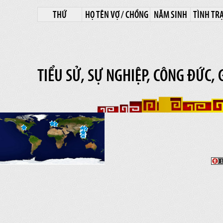
THỨ
HỌ TÊN VỢ / CHỒNG
NĂM SINH
TÌNH TR
TIỂU SỬ, SỰ NGHIỆP, CÔNG ĐỨC, 