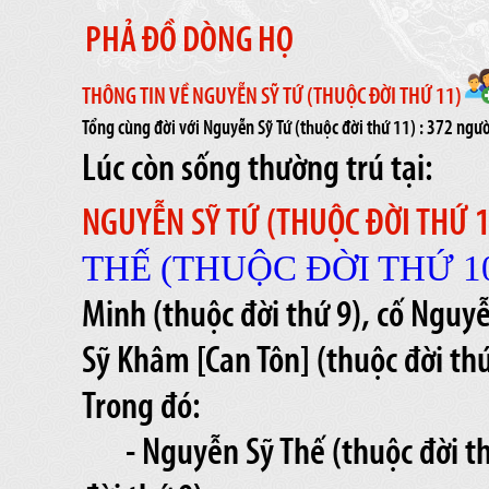
PHẢ ĐỒ DÒNG HỌ
THÔNG TIN VỀ NGUYỄN SỸ TỨ (THUỘC ĐỜI THỨ 11)
Tổng cùng đời với Nguyễn Sỹ Tứ (thuộc đời thứ 11) : 372 ng
Lúc còn sống thường trú tại:
NGUYỄN SỸ TỨ (THUỘC ĐỜI THỨ 
THẾ (THUỘC ĐỜI THỨ 1
Minh (thuộc đời thứ 9), cố Nguyễ
Sỹ Khâm [Can Tôn] (thuộc đời thứ
Trong đó:
- Nguyễn Sỹ Thế (thuộc đời t