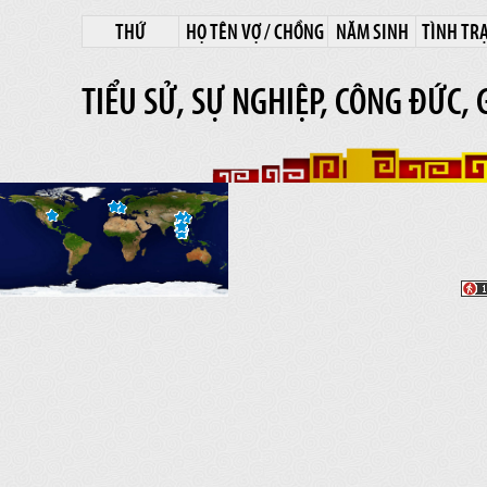
THỨ
HỌ TÊN VỢ / CHỒNG
NĂM SINH
TÌNH TR
TIỂU SỬ, SỰ NGHIỆP, CÔNG ĐỨC, 