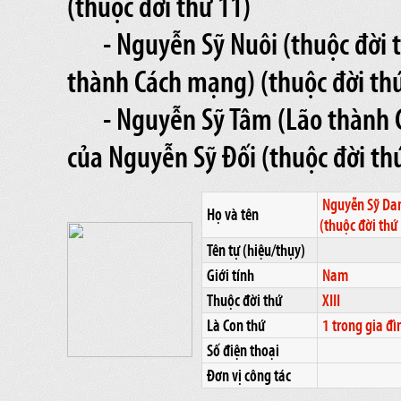
(thuộc đời thứ 11)
- Nguyễn Sỹ Nuôi (thuộc đời 
thành Cách mạng) (thuộc đời thứ
- Nguyễn Sỹ Tâm (Lão thành C
của Nguyễn Sỹ Đối (thuộc đời th
Nguyễn Sỹ Da
Họ và tên
(thuộc đời thứ
Tên tự (hiệu/thụy)
Giới tính
Nam
Thuộc đời thứ
XIII
Là Con thứ
1 trong gia đì
Số điện thoại
Đơn vị công tác