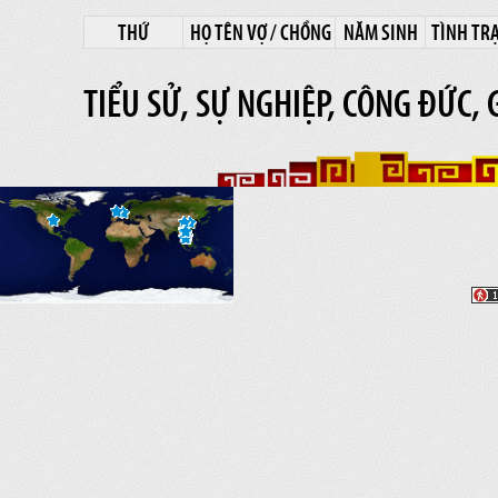
THỨ
HỌ TÊN VỢ / CHỒNG
NĂM SINH
TÌNH TR
TIỂU SỬ, SỰ NGHIỆP, CÔNG ĐỨC, 