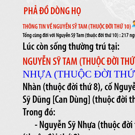
PHẢ ĐỒ DÒNG HỌ
THÔNG TIN VỀ NGUYỄN SỸ TAM (THUỘC ĐỜI THỨ 10)
Tổng cùng đời với Nguyễn Sỹ Tam (thuộc đời thứ 10) : 217 n
Lúc còn sống thường trú tại:
NGUYỄN SỸ TAM (THUỘC ĐỜI THỨ
NHỰA (THUỘC ĐỜI THỨ 
Nhàn (thuộc đời thứ 8), cố Nguy
Sỹ Dũng [Can Dùng] (thuộc đời t
Trong đó:
- Nguyễn Sỹ Nhựa (thuộc đời 