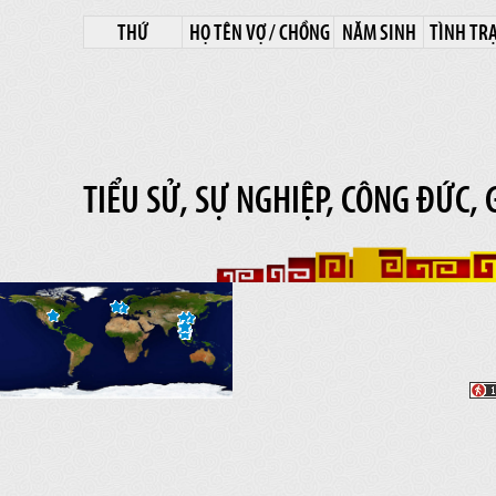
THỨ
HỌ TÊN VỢ / CHỒNG
NĂM SINH
TÌNH TR
TIỂU SỬ, SỰ NGHIỆP, CÔNG ĐỨC, 