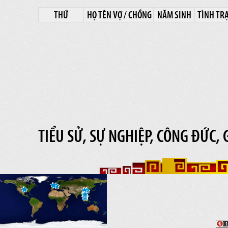
THỨ
HỌ TÊN VỢ / CHỒNG
NĂM SINH
TÌNH TR
TIỂU SỬ, SỰ NGHIỆP, CÔNG ĐỨC, 